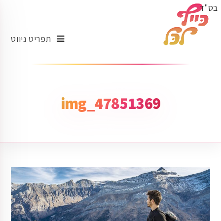
בס"ד
תפריט ניווט
img_47851369