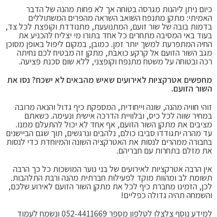
כיום ניתן ליהנות מגרסה בטוחה אך לא פחות מהנה של הדבר
האמיתי: מתקן מתנפח השואב השראה מהפרים המשתוללים
בדמות בובה של שור זועם, המתנועעת, מתנודדת וקופצת לכל צד,
בעוד באי המסיבה מתחרים כל אחד בתורו מי יצליח להכניע את
החיה המתפרעת למשך יותר זמן. כמובן, במקום ליפול באופן מסוכן
מגב השור הזועם אל קרקע כואבת, מתקן זה מבטיח לכם נחיתה
רכה ובטוחה על משטח מתנפח וקופצני, ללא שום סכנת פציעה.
מחפשים
אטרקציות לאירועים
שאיש מהבאים לא ישכח? נסו את
השור הזועם
.
זוהי חוויה מהנה, שונה וייחודית, המספקת כיף גדול והנאה מרובה
במחיר שווה לכל כיס, ובלוויית הדרכה אישית ונעימה. כשאתם
מציבים את מתקן השור הזועם, אף אחד לא יכול להתעלם ממנו.
עד מהרה יתגודדו סביבו כולם, נלהבים ונרגשים, תוך שגם הביישנים
בחבורה ממהרים לנסות את האטרקציה השונה והמיוחדת כדי לנסות
את מזלם בתחרות עם חבריהם.
אין הרבה
אטרקציות לאירועים
של בני נוער המושכות כל כך הרבה
תשומת לב ומהוות מוקד לפעילות חברתית מהנה ורבת התלהבות.
לכן, הזמינו מחברת כיף לכל את מתקן השור הזועם לאירוע שלכם,
והשמחה תהיה גדולה כפליים!
למידע נוסף צלצלו לטלפון מספר
052-4411669
ונשמח לעמוד