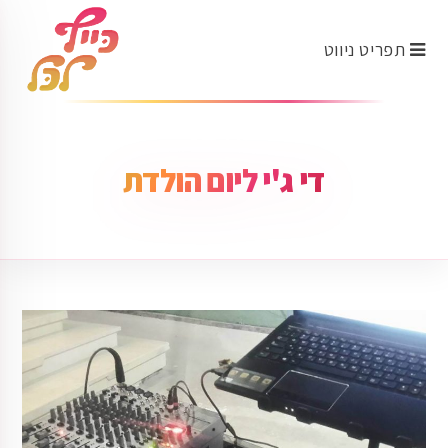
תפריט ניווט
די ג'י ליום הולדת