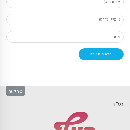
צור קשר
בס"ד