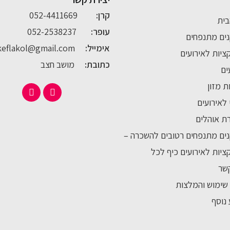
קרן:
052-4411669
בית
עופר:
052-2538237
ים מתנפחים
אימייל:
keflakol@gmail.com
יות לאירועים
כתובת:
מושב חצב
ים
 מזון
י לאירועים
ת אוהלים
ים מתנפחים רטובים להשכרה –
יות לאירועים כיף לכל
שר
שימוש והמלצות
נוסף