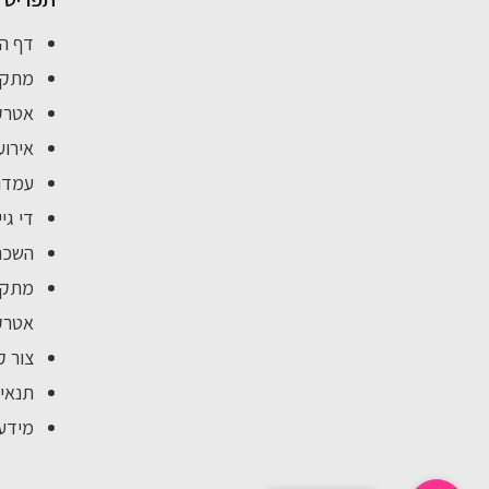
דף ה
מתקנ
אטרקצ
אירוע
עמדות
די גי
השכר
מתקנ
אטרקצ
צור ק
תנאי 
מידע 