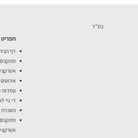
בס"ד
תפריט
דף הבית
מתקנים 
אטרקציו
אירועים
עמדות מ
די גיי לא
השכרת א
מתקנים 
אטרקציו