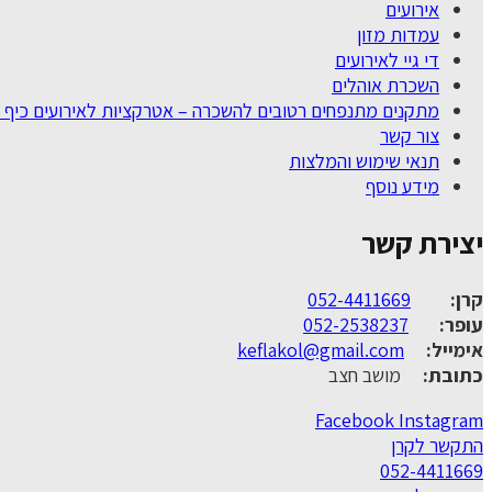
אירועים
עמדות מזון
די גיי לאירועים
השכרת אוהלים
מתקנים מתנפחים רטובים להשכרה – אטרקציות לאירועים כיף 
צור קשר
תנאי שימוש והמלצות
מידע נוסף
יצירת קשר
קרן:
052-4411669
עופר:
052-2538237
אימייל:
keflakol@gmail.com
כתובת:
מושב חצב
Facebook
Instagram
התקשר לקרן
052-4411669