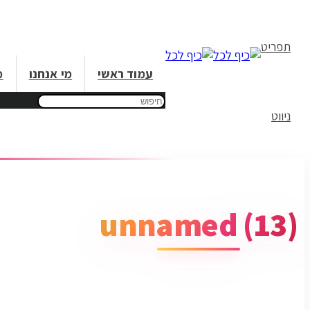
תפריט
עמוד ראשי
מי אנחנו
מ
ניווט
unnamed (13)