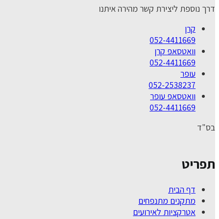
דרך נוספת ליצירת קשר מהירה איתנו
קרן
052-4411669
וואטסאפ קרן
052-4411669
עופר
052-2538237
וואטסאפ עופר
052-4411669
בס"ד
תפריט
דף הבית
מתקנים מתנפחים
אטרקציות לאירועים