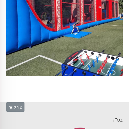
צור קשר
בס"ד