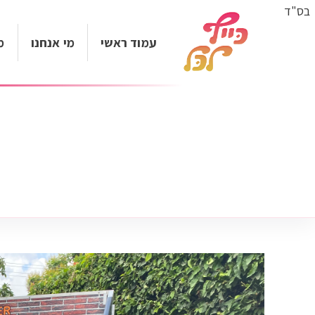
בס"ד
עמוד ראשי
מי אנחנו
מ