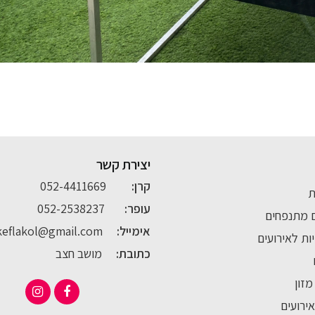
יצירת קשר
קרן:
052-4411669
ת
עופר:
052-2538237
 מתנפחים
אימייל:
keflakol@gmail.com
ת לאירועים
כתובת:
מושב חצב
זון
אירועים