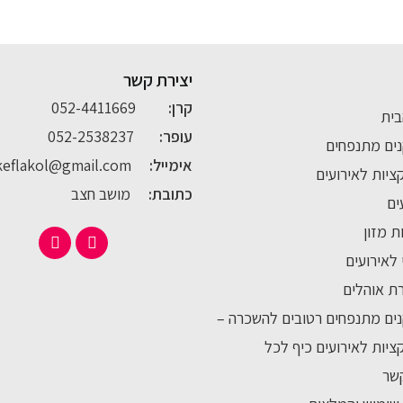
יצירת קשר
קרן:
052-4411669
בית
עופר:
052-2538237
ים מתנפחים
אימייל:
keflakol@gmail.com
יות לאירועים
כתובת:
מושב חצב
ים
 מזון
י לאירועים
ת אוהלים
ים מתנפחים רטובים להשכרה –
יות לאירועים כיף לכל
שר