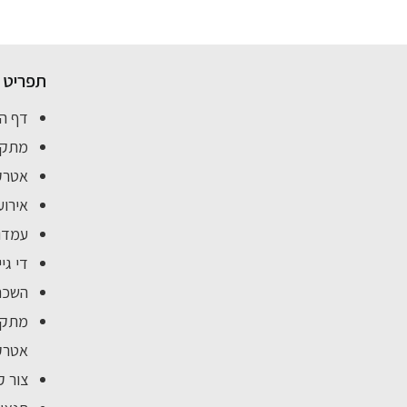
תפריט
דף ה
מתקנ
אטרקצ
אירוע
עמדות
די גי
השכר
מתקנ
אטרקצ
צור ק