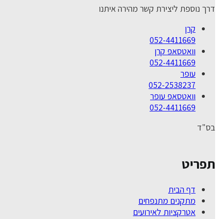
דרך נוספת ליצירת קשר מהירה איתנו
קרן
052-4411669
וואטסאפ קרן
052-4411669
עופר
052-2538237
וואטסאפ עופר
052-4411669
בס"ד
תפריט
דף הבית
מתקנים מתנפחים
אטרקציות לאירועים