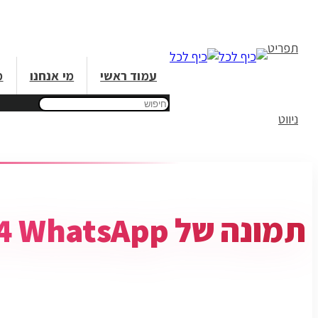
תפריט
עמוד ראשי
מי אנחנו
מ
ניווט
תמונה של WhatsApp‏ 2025-03-04 בשעה 12.37.56_d18f3f09