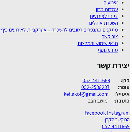
אירועים
עמדות מזון
די גיי לאירועים
השכרת אוהלים
מתקנים מתנפחים רטובים להשכרה – אטרקציות לאירועים כיף 
צור קשר
תנאי שימוש והמלצות
מידע נוסף
יצירת קשר
קרן:
052-4411669
עופר:
052-2538237
אימייל:
keflakol@gmail.com
כתובת:
מושב חצב
Facebook
Instagram
התקשר לקרן
052-4411669