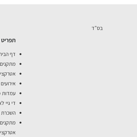
בס"ד
תפריט
דף הבית
מתקנים 
אטרקציו
אירועים
עמדות מ
די גיי לא
השכרת א
מתקנים 
אטרקציו