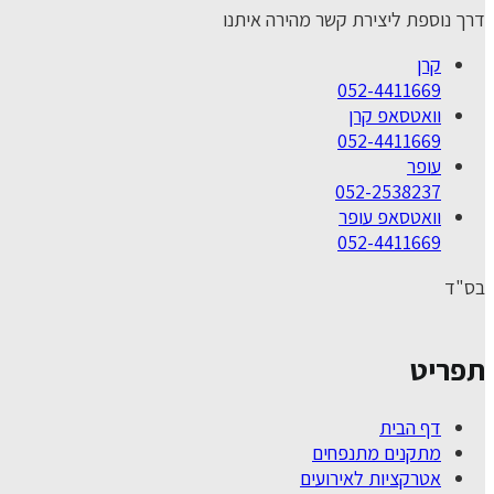
דרך נוספת ליצירת קשר מהירה איתנו
קרן
052-4411669
וואטסאפ קרן
052-4411669
עופר
052-2538237
וואטסאפ עופר
052-4411669
בס"ד
תפריט
דף הבית
מתקנים מתנפחים
אטרקציות לאירועים