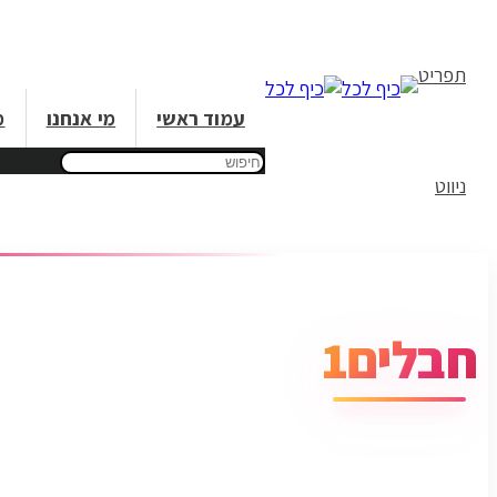
תפריט
עמוד ראשי
מי אנחנו
מ
ניווט
חבלים1