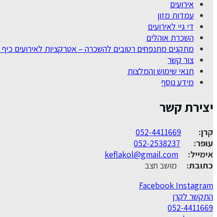
אירועים
עמדות מזון
די גיי לאירועים
השכרת אוהלים
מתקנים מתנפחים רטובים להשכרה – אטרקציות לאירועים כיף 
צור קשר
תנאי שימוש והמלצות
מידע נוסף
יצירת קשר
קרן:
052-4411669
עופר:
052-2538237
אימייל:
keflakol@gmail.com
כתובת:
מושב חצב
Facebook
Instagram
התקשר לקרן
052-4411669