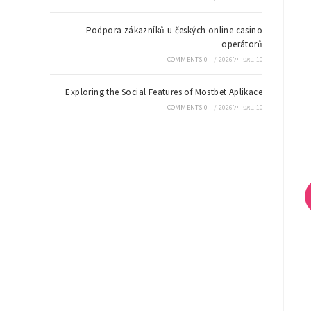
Podpora zákazníků u českých online casino
operátorů
10 באפריל 2026
/
0 COMMENTS
Exploring the Social Features of Mostbet Aplikace
10 באפריל 2026
/
0 COMMENTS