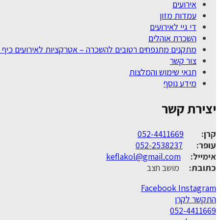
אירועים
עמדות מזון
די גיי לאירועים
השכרת אוהלים
מתקנים מתנפחים רטובים להשכרה – אטרקציות לאירועים כיף 
צור קשר
תנאי שימוש והמלצות
מידע נוסף
יצירת קשר
קרן:
052-4411669
עופר:
052-2538237
אימייל:
keflakol@gmail.com
כתובת:
מושב חצב
Facebook
Instagram
התקשר לקרן
052-4411669