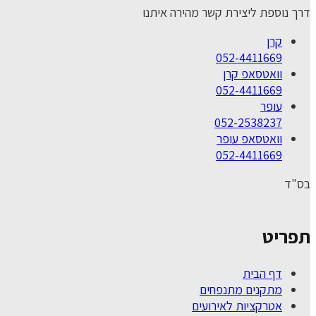
דרך נוספת ליצירת קשר מהירה איתנו
קרן
052-4411669
וואטסאפ קרן
052-4411669
עופר
052-2538237
וואטסאפ עופר
052-4411669
בס"ד
תפריט
דף הבית
מתקנים מתנפחים
אטרקציות לאירועים